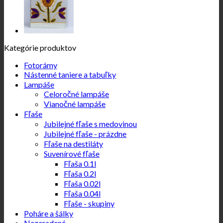
Kategórie produktov
Fotorámy
Nástenné taniere a tabuľky
Lampáše
Celoročné lampáše
Vianočné lampáše
Fľaše
Jubilejné fľaše s medovinou
Jubilejné fľaše - prázdne
Fľaše na destiláty
Suvenírové fľaše
Fľaša 0.1l
Fľaša 0.2l
Fľaša 0.02l
Fľaša 0.04l
Fľaše - skupiny
Poháre a šálky
Nezaradené