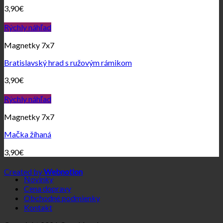
3,90
€
Rýchly náhľad
Magnetky 7x7
Bratislavský hrad s ružovým rámikom
3,90
€
Rýchly náhľad
Magnetky 7x7
Mačka žíhaná
3,90
€
Created by
Webnotion
Novinky
Cena dopravy
Obchodné podmienky
Kontakt