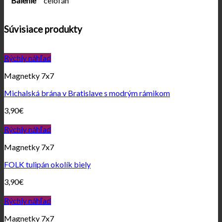
Balenie
celofán
Súvisiace produkty
Rýchly náhľad
Magnetky 7x7
Michalská brána v Bratislave s modrým rámikom
3,90
€
Rýchly náhľad
Magnetky 7x7
FOLK tulipán okolík biely
3,90
€
Rýchly náhľad
Magnetky 7x7