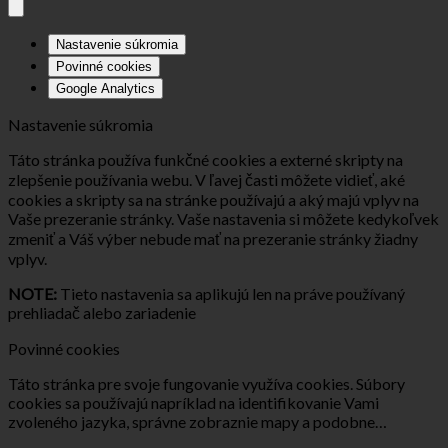
Nastavenie súkromia
Povinné cookies
Google Analytics
Nastavenie súkromia
Táto stránka používa funkčné cookies a externé skripty na
zlepšenie používania webu. V ľavej časti môžete vidieť, aké
cookies a skripty sa na stránke používajú a aký majú vplyv na
Vaše prezeranie stránky. Vaše nastavenia si môžete kedykoľvek
zmeniť a Váš výber nebude mať na prezeranie stránky žiadny
vplyv.
NOTE:
Tieto nastavenia sa aplikujú len na práve používaný
prehliadač alebo zariadenie
Povinné cookies
Táto stránka pre svoje fungovanie využíva cookies. Súbory
cookies sa používajú napríklad na identifikovanie Vami
zvoleného jazyka, správne zobraznie mapy a podobne…