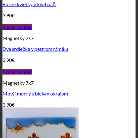
Rôzne kvietky v kvetináči
3,90
€
Rýchly náhľad
Magnetky 7x7
Dve srdiečka v pestrom rámiku
3,90
€
Rýchly náhľad
Magnetky 7x7
Motýľ modrý s bielym okrajom
3,90
€