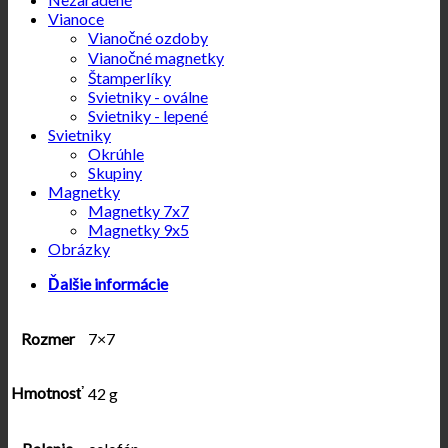
Vianoce
Vianočné ozdoby
Vianočné magnetky
Štamperlíky
Svietniky - oválne
Svietniky - lepené
Svietniky
Okrúhle
Skupiny
Magnetky
Magnetky 7x7
Magnetky 9x5
Obrázky
Ďalšie informácie
Rozmer
7×7
Hmotnosť
42 g