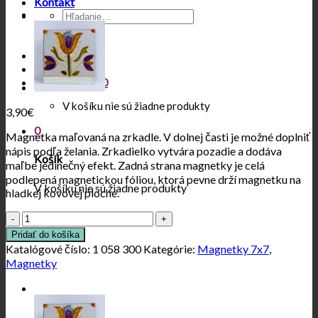
Kontakt
Hľadať:
Prihlásenie
Košík /
0,00
€
0
V košíku nie sú žiadne produkty
3,90
€
0
Magnetka maľovaná na zrkadle. V dolnej časti je možné doplniť
nápis podľa želania. Zrkadielko vytvára pozadie a dodáva
Košík
maľbe jedinečný efekt. Zadná strana magnetky je celá
podlepená magnetickou fóliou, ktorá pevne drží magnetku na
V košíku nie sú žiadne produkty
hladkej kovovej ploche.
množstvo
FOLK
Pridať do košíka
kvietky
Katalógové číslo:
1 058 300
Kategórie:
Magnetky 7x7
,
okolík
Magnetky
pestrý