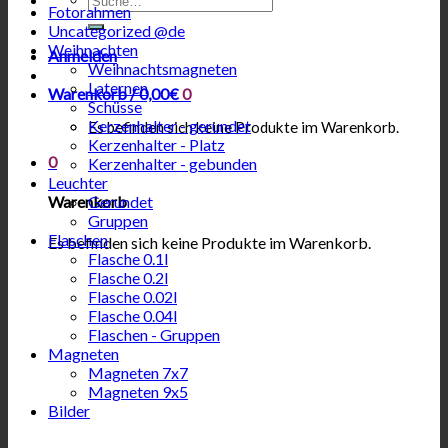
Fotorahmen
nach:
Uncategorized @de
Weihnachten
Anmelden
Weihnachtsmagneten
Laternen
Warenkorb /
0,00
€
0
Schüsse
Kerzenhalter - gerundet
Es befinden sich keine Produkte im Warenkorb.
Kerzenhalter - Platz
0
Kerzenhalter - gebunden
Leuchter
Gerundet
Warenkorb
Gruppen
Flaschen
Es befinden sich keine Produkte im Warenkorb.
Flasche 0.1l
Flasche 0.2l
Flasche 0.02l
Flasche 0.04l
Flaschen - Gruppen
Magneten
Magneten 7x7
Magneten 9x5
Bilder