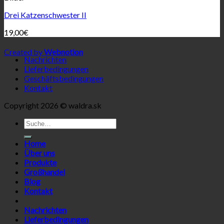
Drei Katzenschwester II
19,00
€
Created by
Webnotion
Nachrichten
Lieferbedingungen
Geschäftsbedingungen
Kontakt
Copyright 2026 © waldra.sk
Suche
nach:
Home
Über uns
Produkte
Großhandel
Blog
Kontakt
Nachrichten
Lieferbedingungen