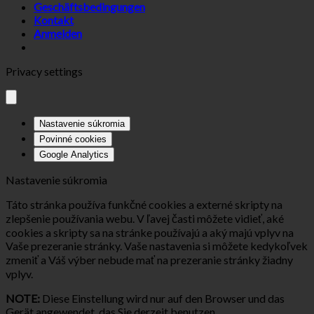
Geschäftsbedingungen
Kontakt
Anmelden
Privacy settings
Nastavenie súkromia
Povinné cookies
Google Analytics
Nastavenie súkromia
Táto stránka používa funkčné cookies a externé skripty na
zlepšenie používania webu. V ľavej časti môžete vidieť, aké
cookies a skripty sa na stránke používajú a aký majú vplyv na
Vaše prezeranie stránky. Vaše nastavenia si môžete kedykoľvek
zmeniť a Váš výber nebude mať na prezeranie stránky žiadny
vplyv.
NOTE:
Diese Einstellung wird nur auf den Browser und das
Gerät angewendet, das Sie derzeit benutzen.